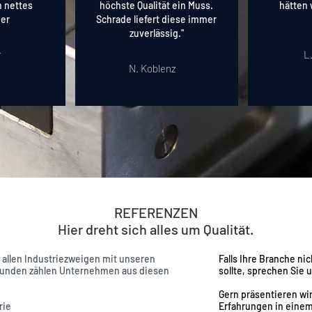
n nettes
höchste Qualität ein Muss.
hätten 
der
Schrade liefert diese immer
zuverlässig."
r
L
N. Koblenz
REFERENZEN
Hier dreht sich alles um Qualität.
 allen Industriezweigen mit unseren
Falls Ihre Branche ni
Kunden zählen Unternehmen aus diesen
sollte, sprechen Sie 
Gern präsentieren wi
rie
Erfahrungen in einem