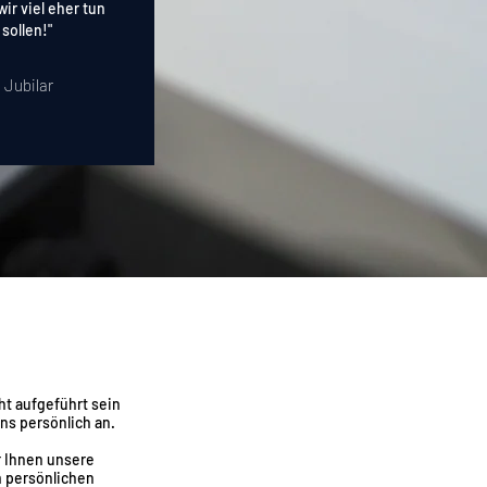
wir viel eher tun
sollen!"
. Jubilar
cht aufgeführt sein
uns persönlich an.
r Ihnen unsere
 persönlichen