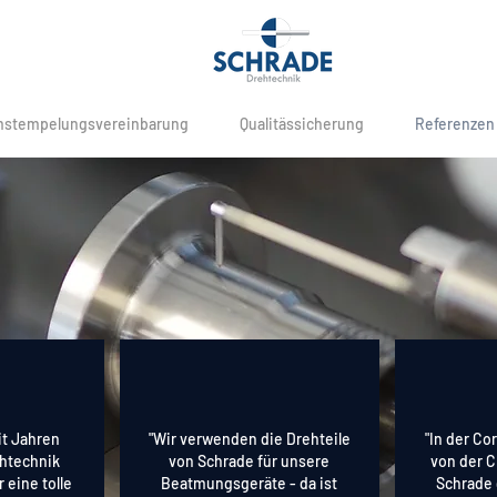
stempelungsvereinbarung
Qualitässicherung
Referenzen
it Jahren
"Wir verwenden die Drehteile
"In der Co
ehtechnik
von Schrade für unsere
von der C
eine tolle
Beatmungsgeräte - da ist
Schrade 