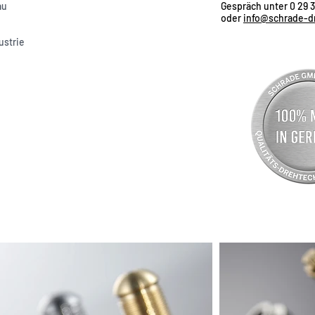
au
Gespräch unter 0 29 3
e
oder
info@schrade-d
ustrie